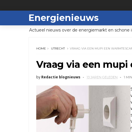
Energienieuws
Actueel nieuws over de energiemarkt en schone i
HOME
UTRECHT
VRAAG VIA EEN MUPI EEN WARMTESCA
Vraag via een mupi
by
Redactie blognieuws
13 JAREN GELEDEN
1 MI