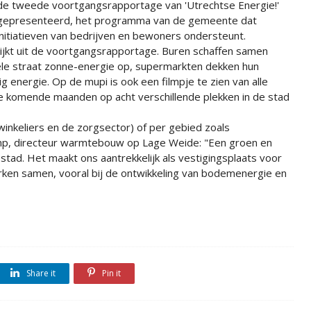
de tweede voortgangsrapportage van 'Utrechtse Energie!'
gepresenteerd, het programma van de gemeente dat
initiatieven van bedrijven en bewoners ondersteunt.
blijkt uit de voortgangsrapportage. Buren schaffen samen
le straat zonne-energie op, supermarkten dekken hun
 energie. Op de mupi is ook een filmpje te zien van alle
 de komende maanden op acht verschillende plekken in de stad
inkeliers en de zorgsector) of per gebied zoals
amp, directeur warmtebouw op Lage Weide: "Een groen en
stad. Het maakt ons aantrekkelijk als vestigingsplaats voor
rken samen, vooral bij de ontwikkeling van bodemenergie en
Share it
Pin it