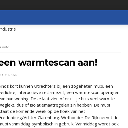
ndustrie
N AAN!
 een warmtescan aan!
NUTE
READ
Sinds kort kunnen Utrechters bij een zogeheten mupi, een
verlichte, interactieve reclamezuil, een warmtescan opvragen
van hun woning. Deze laat zien of er uit je huis veel warmte
weglekt, dus of isolatiemaatregelen zin hebben. De mupi
staat de komende week op de hoek van het
Vredenburg/Achter Clarenburg. Wethouder De Rijk neemt de
mupi vanmiddag symbolisch in gebruik. Vanmiddag wordt ook