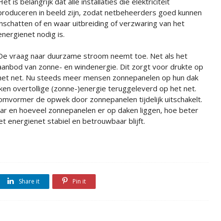
Het is belangrijk dat alle installaties die elektriciteit
produceren in beeld zijn, zodat netbeheerders goed kunnen
inschatten of en waar uitbreiding of verzwaring van het
energienet nodig is.
De vraag naar duurzame stroom neemt toe. Net als het
aanbod van zonne- en windenergie. Dit zorgt voor drukte op
het net. Nu steeds meer mensen zonnepanelen op hun dak
ken overtollige (zonne-)energie teruggeleverd op het net.
mvormer de opwek door zonnepanelen tijdelijk uitschakelt.
ar en hoeveel zonnepanelen er op daken liggen, hoe beter
 energienet stabiel en betrouwbaar blijft.
Share it
Pin it