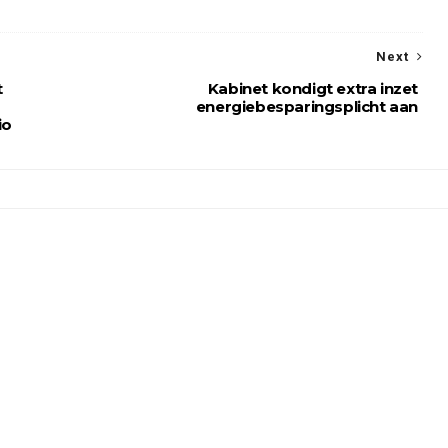
Next
t
Kabinet kondigt extra inzet
energiebesparingsplicht aan
io