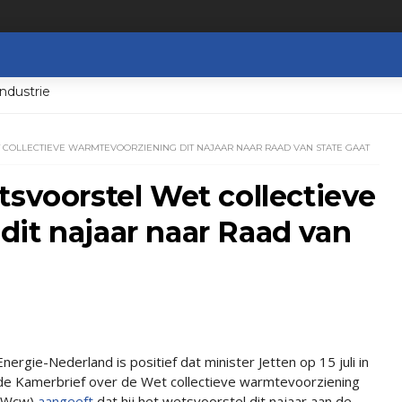
ndustrie
 COLLECTIEVE WARMTEVOORZIENING DIT NAJAAR NAAR RAAD VAN STATE GAAT
tsvoorstel Wet collectieve
it najaar naar Raad van
Energie-Nederland is positief dat minister Jetten op 15 juli in
de Kamerbrief over de Wet collectieve warmtevoorziening
(Wcw)
aangeeft
dat hij het wetsvoorstel dit najaar aan de