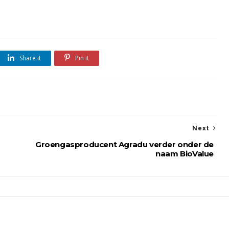
Share it
Pin it
Next
Groengasproducent Agradu verder onder de
naam BioValue