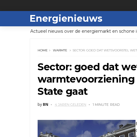
Energienieuws
Actueel nieuws over de energiemarkt en schone i
HOME
WARMTE
SECTOR: GOED DAT WETSVOORSTEL WET
Sector: goed dat we
warmtevoorziening d
State gaat
by
BN
4 JAREN GELEDEN
1 MINUTE
READ