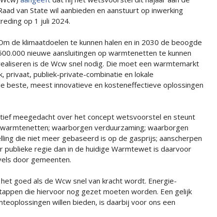
Raad van State wil aanbieden en aanstuurt op inwerking
treding op 1 juli 2024.
Om de klimaatdoelen te kunnen halen en in 2030 de beoogde
500.000 nieuwe aansluitingen op warmtenetten te kunnen
realiseren is de Wcw snel nodig. Die moet een warmtemarkt
k, privaat, publiek-private-combinatie en lokale
 beste, meest innovatieve en kosteneffectieve oplossingen
ctief meegedacht over het concept wetsvoorstel en steunt
an warmtenetten; waarborgen verduurzaming; waarborgen
lling die niet meer gebaseerd is op de gasprijs; aanscherpen
r publieke regie dan in de huidige Warmtewet is daarvoor
avels door gemeenten.
 het goed als de Wcw snel van kracht wordt. Energie-
 stappen die hiervoor nog gezet moeten worden. Een gelijk
mteoplossingen willen bieden, is daarbij voor ons een