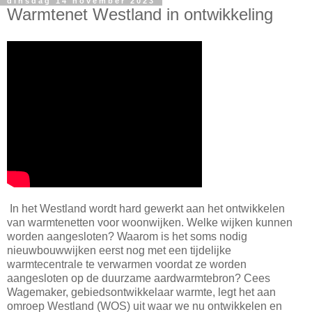
dinsdag 14 november 2023
Warmtenet Westland in ontwikkeling
In het Westland wordt hard gewerkt aan het ontwikkelen
van warmtenetten voor woonwijken. Welke wijken kunnen
worden aangesloten? Waarom is het soms nodig
nieuwbouwwijken eerst nog met een tijdelijke
warmtecentrale te verwarmen voordat ze worden
aangesloten op de duurzame aardwarmtebron? Cees
Wagemaker, gebiedsontwikkelaar warmte, legt het aan
omroep Westland (WOS) uit waar we nu ontwikkelen en