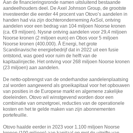
Aan de financieringsronde namen uitsluitend bestaande
aandeelhouders deel. De Axel Johnson Group, de grootste
investeerder die eerder 44 procent van Otovo’s aandelen in
handen had via zijn dochteronderneming AxSol, ontving
aandelen voor een bedrag van 104 miljoen Noorse kronen
(ca. €9 miljoen). Nysnø ontving aandelen voor 29,4 miljoen
Noorse kronen (2 miljoen euro) en Obos voor 5 miljoen
Noorse kronen (400.000). Å Energi, het grote
Scandinavische energiebedrijf dat in 2022 uit een fusie
ontstond, was goed voor ruim de helft van de
kapitaalinjectie. Het ontving voor 268 miljoen Noorse kronen
(23 miljoen) aan aandelen.
De netto-opbrengst van de onderhandse aandelenplaatsing
zal worden aangewend als groeikapitaal voor het opbouwen
van posities in de Europese markt en algemene zakelijke
doeleinden. Otovo wil winstgevend worden door een
combinatie van omzetgroei, reducties van de operationele
kosten en het te gelde maken van zijn abonnementen
portefeuille.
Otovo haalde eerder in 2023 voor 1.100 miljoen Noorse
kronen (100 miljoen) aan kapitaal op met de uitgifte van