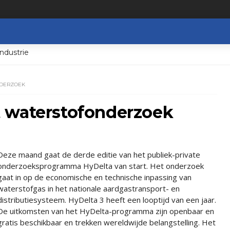
ndustrie
NDERZOEK
 waterstofonderzoek
Deze maand gaat de derde editie van het publiek-private
onderzoeksprogramma HyDelta van start. Het onderzoek
gaat in op de economische en technische inpassing van
waterstofgas in het nationale aardgastransport- en
distributiesysteem. HyDelta 3 heeft een looptijd van een jaar.
De uitkomsten van het HyDelta-programma zijn openbaar en
gratis beschikbaar en trekken wereldwijde belangstelling. Het