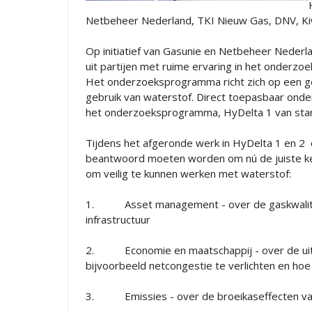
Netbeheer Nederland, TKI Nieuw Gas, DNV, Kiw
Op initiatief van Gasunie en Netbeheer Neder
uit partijen met ruime ervaring in het onderzo
Het onderzoeksprogramma richt zich op een ge
gebruik van waterstof. Direct toepasbaar onder
het onderzoeksprogramma, HyDelta 1 van star
Tijdens het afgeronde werk in HyDelta 1 en 2 
beantwoord moeten worden om nú de juiste keuz
om veilig te kunnen werken met waterstof:
1. Asset management - over de gaskwaliteit
infrastructuur
2. Economie en maatschappij - over de uitrol
bijvoorbeeld netcongestie te verlichten en ho
3. Emissies - over de broeikaseffecten van