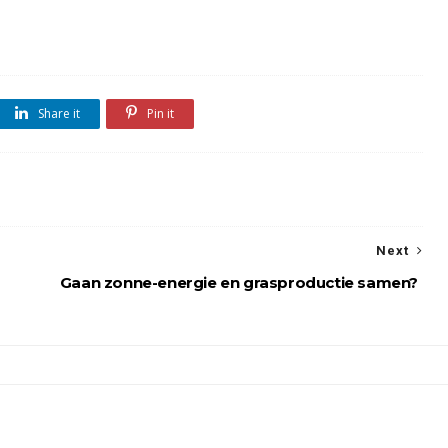
Share it
Pin it
Next
Gaan zonne-energie en grasproductie samen?