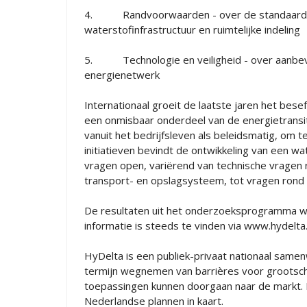
4. Randvoorwaarden - over de standaardisati
waterstofinfrastructuur en ruimtelijke indeling
5. Technologie en veiligheid - over aanbevel
energienetwerk
Internationaal groeit de laatste jaren het bes
een onmisbaar onderdeel van de energietransiti
vanuit het bedrijfsleven als beleidsmatig, om 
initiatieven bevindt de ontwikkeling van een wa
vragen open, variërend van technische vragen 
transport- en opslagsysteem, tot vragen rond 
De resultaten uit het onderzoeksprogramma wo
informatie is steeds te vinden via www.hydelta.
HyDelta is een publiek-privaat nationaal sam
termijn wegnemen van barrières voor grootsch
toepassingen kunnen doorgaan naar de markt
Nederlandse plannen in kaart.