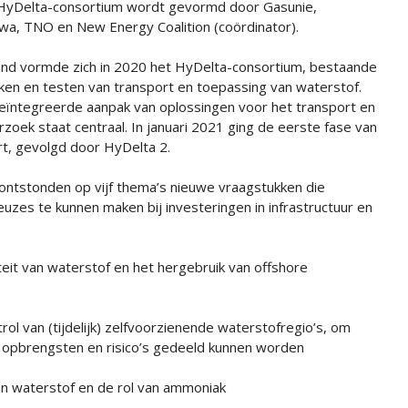
HyDelta-consortium wordt gevormd door Gasunie,
a, TNO en New Energy Coalition (coördinator).
land vormde zich in 2020 het HyDelta-consortium, bestaande
eken en testen van transport en toepassing van waterstof.
ïntegreerde aanpak van oplossingen voor het transport en
zoek staat centraal. In januari 2021 ging de eerste fase van
t, gevolgd door HyDelta 2.
ontstonden op vijf thema’s nieuwe vraagstukken die
es te kunnen maken bij investeringen in infrastructuur en
 van waterstof en het hergebruik van offshore
 van (tijdelijk) zelfvoorzienende waterstofregio’s, om
e opbrengsten en risico’s gedeeld kunnen worden
 waterstof en de rol van ammoniak