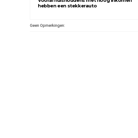
Vooral huishoudens met hoog inkomen
hebben een stekkerauto
Geen Opmerkingen: