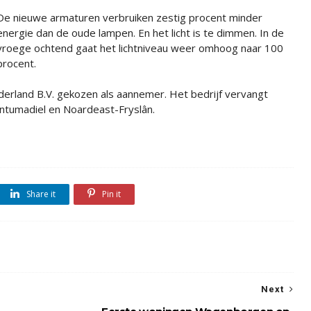
De nieuwe armaturen verbruiken zestig procent minder
energie dan de oude lampen. En het licht is te dimmen. In de
vroege ochtend gaat het lichtniveau weer omhoog naar 100
procent.
rland B.V. gekozen als aannemer. Het bedrijf vervangt
ntumadiel en Noardeast-Fryslân.
Share it
Pin it
Next