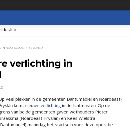
ndustrie
 IN NOORDOOST FRIESLAND
 verlichting in
d
AD
Op veel plekken in de gemeenten Dantumadiel en Noardeast-
Fryslân komt
nieuwe verlichting
in de lichtmasten. Op de
grens van beide gemeenten gaven wethouders Pieter
Braaksma (Noardeast-Fryslân) en Kees Wielstra
(Dantumadiel) maandag het startsein voor deze operatie.