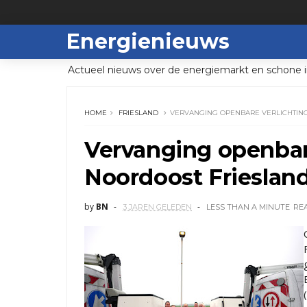
Energienieuws
Actueel nieuws over de energiemarkt en schone i
HOME
FRIESLAND
VERVANGING OPENBARE VERLICHTING
Vervanging openbare
Noordoost Frieslan
by
BN
3 JAREN GELEDEN
LESS THAN A MINUTE
RE