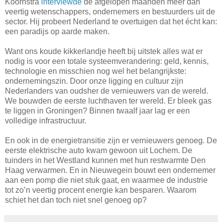
Koornstra
interviewde
de afgelopen maanden meer dan
veertig wetenschappers, ondernemers en bestuurders uit de
sector. Hij probeert Nederland te overtuigen dat het écht kan:
een paradijs op aarde maken.
Want ons koude kikkerlandje heeft bij uitstek alles wat er
nodig is voor een totale systeemverandering: geld, kennis,
technologie en misschien nog wel het belangrijkste:
ondernemingszin. Door onze ligging en cultuur zijn
Nederlanders van oudsher de vernieuwers van de wereld.
We bouwden de eerste luchthaven ter wereld. Er bleek gas
te liggen in Groningen? Binnen twaalf jaar lag er een
volledige infrastructuur.
En ook in de energietransitie zijn er vernieuwers genoeg. De
eerste elektrische auto kwam gewoon uit Lochem. De
tuinders in het Westland kunnen met hun restwarmte Den
Haag verwarmen. En in Nieuwegein bouwt een ondernemer
aan een pomp die niet stuk gaat, en waarmee de industrie
tot zo’n veertig procent energie kan besparen. Waarom
schiet het dan toch niet snel genoeg op?