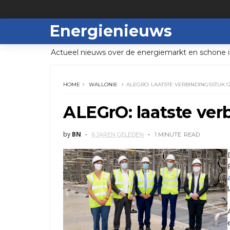
Energienieuws
Actueel nieuws over de energiemarkt en schone i
HOME
WALLONIE
ALEGRO: LAATSTE VERBINDINGSSTUK 
ALEGrO: laatste ver
by
BN
6 JAREN GELEDEN
1 MINUTE
READ