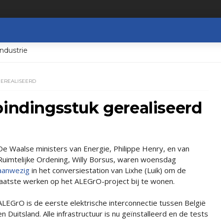
ndustrie
GEREALISEERD
bindingsstuk gerealiseerd
De Waalse ministers van Energie, Philippe Henry, en van
Ruimtelijke Ordening, Willy Borsus, waren woensdag
aanwezig
in het conversiestation van Lixhe (Luik) om de
laatste werken op het ALEGrO-project bij te wonen.
ALEGrO is de eerste elektrische interconnectie tussen België
en Duitsland. Alle infrastructuur is nu geïnstalleerd en de tests