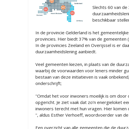
Slechts 60 van d
duurzaamheidsleni
beschikbaar stell
In de provincie Gelderland is het gemeentelijk
provincies. Hier biedt 37% van de gemeenten 
In de provincies Zeeland en Overijssel is er 
duurzaamheidslening aanbiedt.
Veel gemeenten kiezen, in plaats van de duurzaa
waarbij de voorwaarden voor leners minder gun
bestaan van deze initiatieven is vaak onbeke
onderschrijft;
''Omdat het voor inwoners moeilijk is om door
opgericht. Je ziet vaak dat zo’n energieloket ee
inwoners terecht met hun vragen. Hier komen d
'', aldus Esther Verhoeff, woordvoerder van d
Een overzicht van alle gemeenten die de duurz