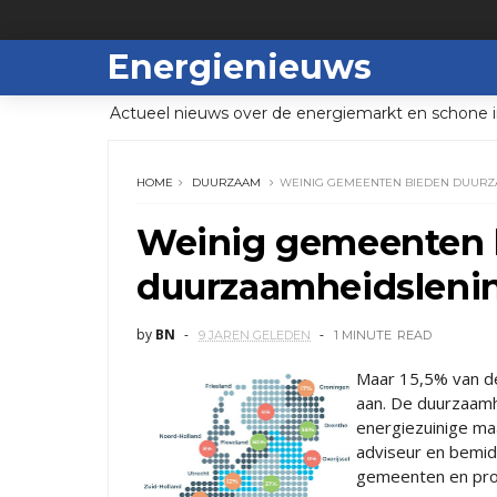
Energienieuws
Actueel nieuws over de energiemarkt en schone i
HOME
DUURZAAM
WEINIG GEMEENTEN BIEDEN DUURZ
Weinig gemeenten 
duurzaamheidsleni
by
BN
9 JAREN GELEDEN
1 MINUTE
READ
Maar 15,5% van d
aan. De duurzaam
energiezuinige ma
adviseur en bemidd
gemeenten en prov