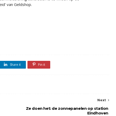
id’ van Geldshop.
Share it
Pin it
Next
Ze doen het: de zonnepanelen op station
Eindhoven