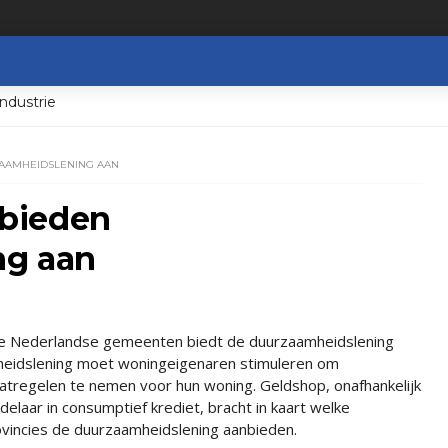
ndustrie
AAMHEIDSLENING AAN
bieden
ng aan
e Nederlandse gemeenten biedt de duurzaamheidslening
heidslening moet woningeigenaren stimuleren om
atregelen te nemen voor hun woning. Geldshop, onafhankelijk
elaar in consumptief krediet, bracht in kaart welke
incies de duurzaamheidslening aanbieden.