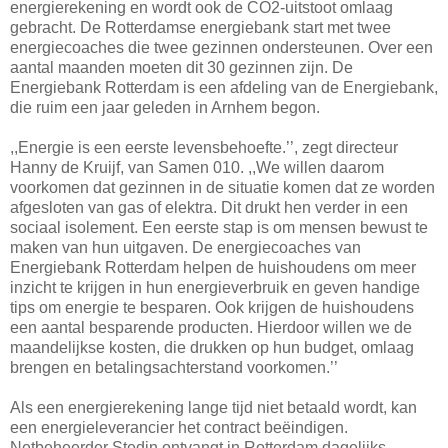
energierekening en wordt ook de CO2-uitstoot omlaag
gebracht. De Rotterdamse energiebank start met twee
energiecoaches die twee gezinnen ondersteunen. Over een
aantal maanden moeten dit 30 gezinnen zijn. De
Energiebank Rotterdam is een afdeling van de Energiebank,
die ruim een jaar geleden in Arnhem begon.
,,Energie is een eerste levensbehoefte.’’, zegt directeur
Hanny de Kruijf, van Samen 010. ,,We willen daarom
voorkomen dat gezinnen in de situatie komen dat ze worden
afgesloten van gas of elektra. Dit drukt hen verder in een
sociaal isolement. Een eerste stap is om mensen bewust te
maken van hun uitgaven. De energiecoaches van
Energiebank Rotterdam helpen de huishoudens om meer
inzicht te krijgen in hun energieverbruik en geven handige
tips om energie te besparen. Ook krijgen de huishoudens
een aantal besparende producten. Hierdoor willen we de
maandelijkse kosten, die drukken op hun budget, omlaag
brengen en betalingsachterstand voorkomen.’’
Als een energierekening lange tijd niet betaald wordt, kan
een energieleverancier het contract beëindigen.
Netbeheerder Stedin ontvangt in Rotterdam dagelijks