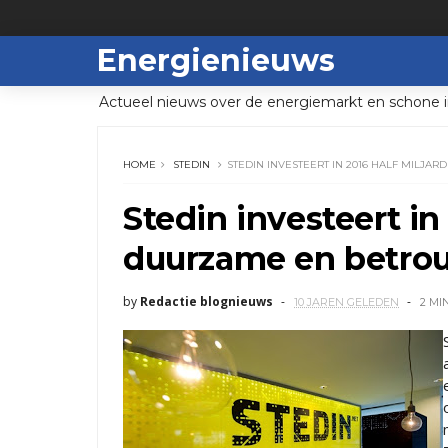
Energienieuws
Actueel nieuws over de energiemarkt en schone i
HOME
STEDIN
STEDIN INVESTEERT IN 2016 HALF MILJ
Stedin investeert in 
duurzame en betro
by
Redactie blognieuws
10 JAREN GELEDEN
2 MI