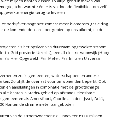
Twee miljoen klanten kunnen zo altijd gebruik maken van
energie, licht, warmte én er is voldoende flexibiliteit om zelf
opgewekte energie terug te leveren.
Het bedrijf vervangt niet zomaar meer kilometers gasleiding
wat er de komende decennia per gebied op ons afkomt, nu de
kale projecten als het opslaan van duurzaam opgewekte stroom
cle-to-Grid provincie Utrecht), een all electric woonwijk (Hoog
 als Hier Opgewekt, Fair Meter, Fair Infra en Universal
t overheden zoals gemeenten, waterschappen en andere
werken. Zo blijft de overlast voor omwonenden beperkt. Ook
ten en aansluitingen in combinatie met de grootschalige
 alle klanten in Stedin-gebied op afstand uitleesbare
 gemeenten als Amersfoort, Capelle aan den IJssel, Delft,
.000 klanten de slimme meter aangeboden.
inuïteit van de stroomvoorziening. Ongeveer €110 miljoen