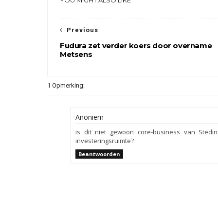
YOU MIGHT ALSO LIKE
Previous
Fudura zet verder koers door overname
Metsens
1 Opmerking:
Anoniem
is dit niet gewoon core-business van Stedi
investeringsruimte?
Beantwoorden