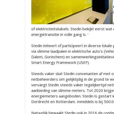
of elektriciteitskabels. Stedin bekijkt eerst 
energietransitie in volle gang is. '
Stedin initieert of participeert in diverse lo
via slimme laadpalen in elektrische auto’s (Vehi
Dalem, Gorinchem) en samenwerkingsinitiatieven
Smart Energy Framework (USEF).
Steeds vaker sluit Stedin convenanten af me
netbeheerders om gelijktijdig in de grond te 
vervangt Stedin steeds vaker tegelijkertijd net
aanbieding van slimme meters. Tot 2020 krijgen
energiemeters aangeboden. Stedin is gestart in
Dordrecht en Rotterdam. Inmiddels is bij 500
Natuurlijk bewaakt Stedin ook in 2016 de cont