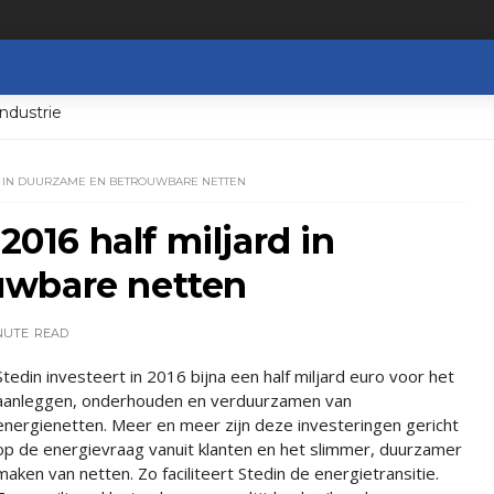
ndustrie
ARD IN DUURZAME EN BETROUWBARE NETTEN
2016 half miljard in
uwbare netten
NUTE
READ
Stedin investeert in 2016 bijna een half miljard euro voor het
aanleggen, onderhouden en verduurzamen van
energienetten. Meer en meer zijn deze investeringen gericht
op de energievraag vanuit klanten en het slimmer, duurzamer
maken van netten. Zo faciliteert Stedin de energietransitie.