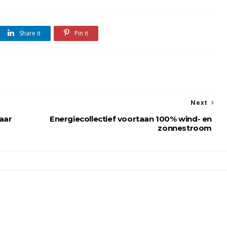
Share it
Pin it
Next
aar
Energiecollectief voortaan 100% wind- en
zonnestroom