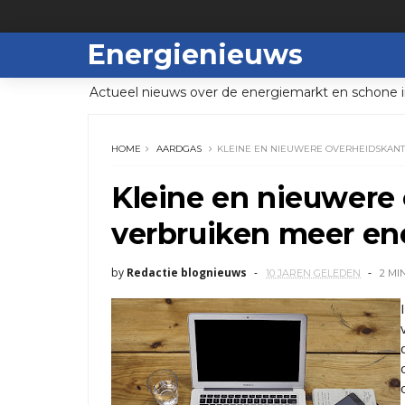
Energienieuws
Actueel nieuws over de energiemarkt en schone i
HOME
AARDGAS
KLEINE EN NIEUWERE OVERHEIDSKAN
Kleine en nieuwere
verbruiken meer en
by
Redactie blognieuws
10 JAREN GELEDEN
2 MI