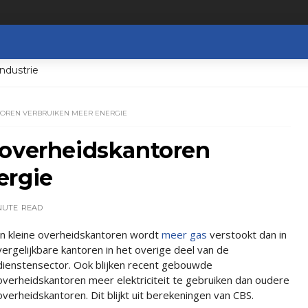
ndustrie
TOREN VERBRUIKEN MEER ENERGIE
 overheidskantoren
ergie
NUTE
READ
In kleine overheidskantoren wordt
meer gas
verstookt dan in
vergelijkbare kantoren in het overige deel van de
dienstensector. Ook blijken recent gebouwde
overheidskantoren meer elektriciteit te gebruiken dan oudere
overheidskantoren. Dit blijkt uit berekeningen van CBS.