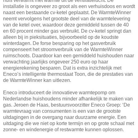
huis verwarmt met warmte uit de ventilatielucht. De
installatie is ongeveer zo groot als een verhuisdoos en wordt
naast een bestaande cv-ketel geplaatst. De WarmteWinner
neemt vervolgens het grootste deel van de warmtelevering
van de ketel over, waardoor deze gemiddeld tussen de 40
en 60 procent minder gas verbruikt. De cv-ketel springt dan
alleen bij in pieksituaties, bijvoorbeeld op de koudste
winterdagen. De forse besparing op het gasverbruik
compenseert het stroomverbruik van de WarmteWinner
ruimschoots. Daardoor kan een gemiddeld huishouden naar
verwachting jaarlijks ongeveer 250 euro op haar
energierekening besparen. Dat is extra inzichtelijk met
Eneco’s intelligente thermostaat Toon, die de prestaties van
de WarmteWinner kan uitlezen.
Eneco introduceert de innovatieve warmtepomp om
Nederlandse huishoudens minder afhankelijk te maken van
gas. Jeroen de Haas, bestuursvoorzitter Eneco Groep: ‘De
warmtevraag van consumenten is een van de grootste
uitdagingen in de overgang naar duurzame energie. Een
uitdaging die we niet op korte termijn en op grote schaal met
zonne- en windenergie of restwarmte kunnen oplossen.