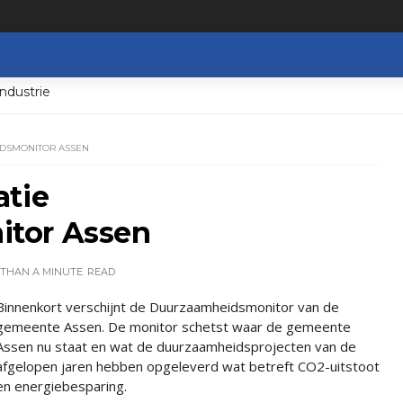
ndustrie
IDSMONITOR ASSEN
atie
tor Assen
 THAN A MINUTE
READ
Binnenkort verschijnt de Duurzaamheidsmonitor van de
gemeente Assen. De monitor schetst waar de gemeente
Assen nu staat en wat de duurzaamheidsprojecten van de
afgelopen jaren hebben opgeleverd wat betreft CO2-uitstoot
en energiebesparing.