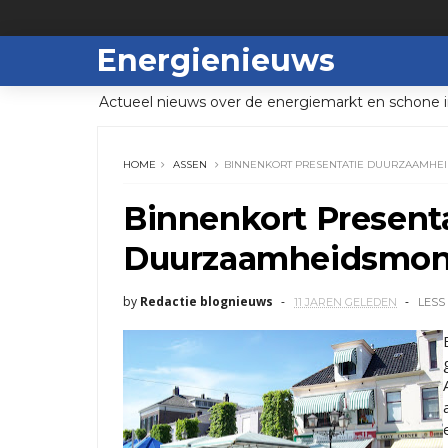
Energienieuws
Actueel nieuws over de energiemarkt en schone i
HOME
ASSEN
BINNENKORT PRESENTATIE DUURZAAMHE
Binnenkort Present
Duurzaamheidsmoni
by
Redactie blognieuws
11 JAREN GELEDEN
LESS