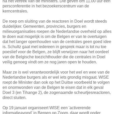
na het vertrek van de ministers. Die geven om 11.00 uur een
persconferentie in het bezoekerscentrum van de
kerncentrales.
De roep om sluiting van de reactoren in Doel wordt steeds
duidelijker. Gemeenten, provincies, burgers en
milieuorganisaties roepen de Nederlandse overheid op alles
te doen wat mogelijk is om de Belgen er van te overtuigen
dat het langer openhouden van de centrales geen goed idee
is. Schultz gaat met iedereen in gesprek maar is tot nu toe
poeslief voor de Belgen, ze blijft verwijzen naar het oordeel
van de Belgische toezichthouder die de centrales in Doel
veilig genoeg vindt om ze nog jaren open te houden.
Maar ze is wel verantwoordelijk voor het wel en wee van de
Nederlandse burgers als er wel iets grondig misgaat. WISE
roept de Minister dan ook op het Duitse voorbeeld te volgen
en onomwonden van de Belgen te eisen dat in elk geval
Doel 3 (en Tihange 2), de zogenaamde scheurtjesreactoren,
direct sluiten.
Op 19 januari organiseert WISE een 'activerende
informatieavond' in Bergen op Zoom. daar wordt onder