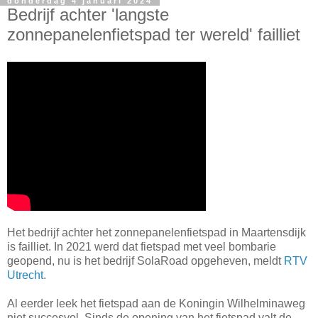
donderdag 4 januari 2024
Bedrijf achter 'langste
zonnepanelenfietspad ter wereld' failliet
Het bedrijf achter het zonnepanelenfietspad in Maartensdijk
is failliet. In 2021 werd dat fietspad met veel bombarie
geopend, nu is het bedrijf SolaRoad opgeheven, meldt
RTV
Utrecht
.
Al eerder leek het fietspad aan de Koningin Wilhelminaweg
niet succesvol. Sinds de opening van het fietspad valt de