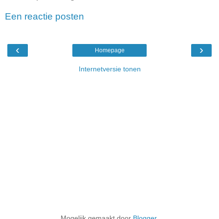
Een reactie posten
‹
›
Homepage
Internetversie tonen
Mogelijk gemaakt door
Blogger
.