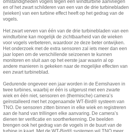
omstandigheden vogels tegen een windturbine aanvliegen
en of het zwart schilderen van een van de drie turbinebladen
(wieken) van een turbine effect heeft op het gedrag van de
vogels.
Het zwart verven van één van de drie turbinebladen van een
windturbine kan mogelijk de zichtbaarheid van de wieken
voor vogels verbeteren, waardoor ze deze beter ontwijken.
Het onderzoek met de extra sensoren zal iets meer dan een
jaar lopen om de verschillende seizoenen te kunnen
monitoren en sluit aan op het eerste jaar waarin al op
andere manieren is gekeken naar de mogelijke effecten van
een zwart turbineblad.
Gedurende ongeveer een jaar worden in de Eemshaven in
twee turbines, waarbij er één is uitgerust met een zwarte
wiek en één niet, sensoren en (thermische) camera’s
geïnstalleerd met het zogenaamde WT-Bird® systeem van
TNO. De sensoren zitten binnen in elke wiek en registreren
aan de hand van trillingen elke aanvaring. De camera’s
dienen ter verificatie en soortherkenning. De beelden
brengen ook het gedrag van de vogels in de buurt van de
turbine in kaart. Met de WT-Bird® systemen wil TNO meer