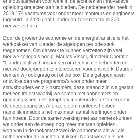
enthousiasmeren voor werk in de techniek en innovatieve
opleidingstrajecten aan te bieden. De netbeheerder heeft in
2019 174 vacatures voor onder meer monteurs en engineers
ingevuld. In 2020 gaat Liander op zoek naar ruim 200
nieuwe technici.
Door de groeiende economie en de energietransitie is het
werkpakket van Liander de afgelopen periode sterk
toegenomen. Om dit werk te kunnen verzetten zijn veel
nieuwe collega’s nodig. Marlies Visser, directeur Operatie:
“Liander blijft zich inspannen om technici te behouden en
nieuwe doelgroepen te interesseren voor ons werk. Daarbij
denken wij ook graag out of the box. De afgelopen jaren
ontwikkelden we programma’s voor onder meer
statushouders en zij-instromers, deze maand zijn we gestart
met een traject waarbij we samen met aannemers en
opleidingsspecialist Temphory monteurs klaarstomen voor
de energietransitie. Al onze eigen monteurs hebben
namelijk inmiddels het maximaal aantal leerlingen onder
hun hoede. Door de samenwerking met aannemers kunnen
we onder aan de streep nog meer mensen opleiden,
waarvan in de toekomst zowel de aannemers als wij als
netbeheerder de vruchten plukken. Naast werven is het