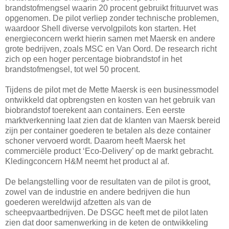
brandstofmengsel waarin 20 procent gebruikt frituurvet was
opgenomen. De pilot verliep zonder technische problemen,
waardoor Shell diverse vervolgpilots kon starten. Het
energieconcern werkt hierin samen met Maersk en andere
grote bedrijven, zoals MSC en Van Oord. De research richt
zich op een hoger percentage biobrandstof in het
brandstofmengsel, tot wel 50 procent.
Tijdens de pilot met de Mette Maersk is een businessmodel
ontwikkeld dat opbrengsten en kosten van het gebruik van
biobrandstof toerekent aan containers. Een eerste
marktverkenning laat zien dat de klanten van Maersk bereid
zijn per container goederen te betalen als deze container
schoner vervoerd wordt. Daarom heeft Maersk het
commerciële product ‘Eco-Delivery’ op de markt gebracht.
Kledingconcern H&M neemt het product al af.
De belangstelling voor de resultaten van de pilot is groot,
zowel van de industrie en andere bedrijven die hun
goederen wereldwijd afzetten als van de
scheepvaartbedrijven. De DSGC heeft met de pilot laten
zien dat door samenwerking in de keten de ontwikkeling