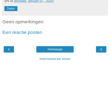
BN
at
dinsdag, januari 07, 2020
Delen
Geen opmerkingen:
Een reactie posten
‹
›
Homepage
Internetversie tonen