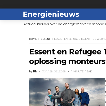
Energienieuws
Actueel nieuws over de energiemarkt en schone i
HOME
ESSENT
ESSENT EN REFUGEE TALENT HUB WERK
Essent en Refugee 
oplossing monteurs
by
BN
7 JAREN GELEDEN
1 MINUTE
READ