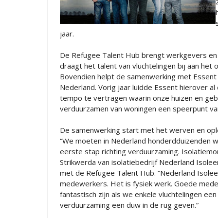
jaar.
De Refugee Talent Hub brengt werkgevers en vlu
draagt het talent van vluchtelingen bij aan he
Bovendien helpt de samenwerking met Essent v
Nederland. Vorig jaar luidde Essent hierover a
tempo te vertragen waarin onze huizen en gebo
verduurzamen van woningen een speerpunt van 
De samenwerking start met het werven en oplei
“We moeten in Nederland honderdduizenden won
eerste stap richting verduurzaming. Isolatiemo
Strikwerda van isolatiebedrijf Nederland Isolee
met de Refugee Talent Hub. “Nederland Isolee
medewerkers. Het is fysiek werk. Goede medew
fantastisch zijn als we enkele vluchtelingen ee
verduurzaming een duw in de rug geven.”