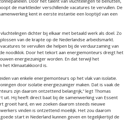
zonnepanelen. Door het talent van vluchtelingen te benutten,
hoopt de marktleider verschillende vacatures te vervullen. De
samenwerking kent in eerste instantie een looptijd van een
chtelingen dichter bij elkaar met betaald werk als doel. Zo
t oplossen van de krapte op de Nederlandse arbeidsmarkt.
acatures te vervullen die helpen bij de verduurzaming van
l de noodklok. Door het tekort aan energiemonteurs dreigt het
uwen energiezuiniger worden. En dat terwijl het
het Klimaatakkoord is.
den van enkele energiemonteurs op het vlak van isolatie.
ingen door isolatie energiezuiniger maken. Dat is vaak de
nteurs zijn daarom ontzettend belangrijk,” legt Thomas
rt uit. Hij heeft direct baat bij de samenwerking van Essent
rt groeit hard, en we zoeken daarom steeds nieuwe
erkers vinden is ontzettend moeilijk. Het zou daarom
n goede start in Nederland kunnen geven en tegelijkertijd de