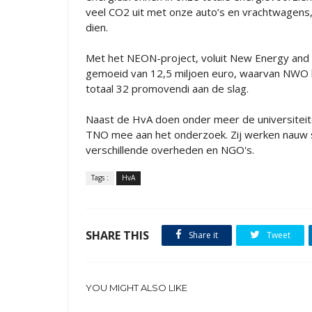
veel CO2 uit met onze auto’s en vrachtwagens, 
dien.
Met het NEON-project, voluit New Energy and mo
gemoeid van 12,5 miljoen euro, waarvan NWO bi
totaal 32 promovendi aan de slag.
Naast de HvA doen onder meer de universiteit
TNO mee aan het onderzoek. Zij werken nauw s
verschillende overheden en NGO's.
Tags :
HvA
SHARE THIS
Share it
Tweet
YOU MIGHT ALSO LIKE