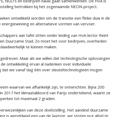
s, NGO’s en bedrijven nauw gaan samenwerken. De HvA is
instelling betrokken bij het zogenaamde NEON-project.
hnieken ontwikkeld worden om de transitie een flinke duw in de
e energiewinning en alternatieve vormen van vervoer.
happers aan tafel zitten onder leiding van HvA-lector Reint
 een Duurzame Stad. Zo moet het voor bedrijven, overheden
 daadwerkelijk te kúnnen maken.
h gedreven. Maar als we willen dat technologische oplossingen
de ontwikkeling ervan al nadenken over individuele
ij dat we vanaf dag één over sleuteltechnologieën mogen
em waarvan we afhankelijk zijn, te ontwrichten. Bijna 200
n 2017 het klimaatakkoord van Parijs ondertekend, waarin ze
perken tot maximaal 2 graden.
t verwezenlijken van deze doelstelling. Het aandeel duurzame
ng is wereldwijd een van de laagste, we stoten nog altijd te