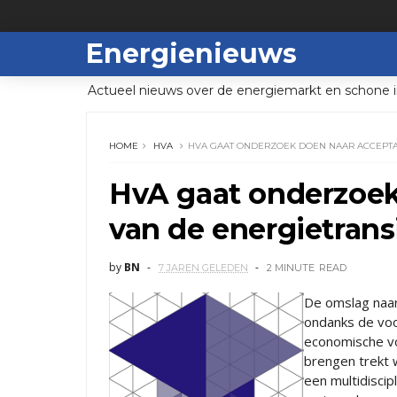
Energienieuws
Actueel nieuws over de energiemarkt en schone i
HOME
HVA
HVA GAAT ONDERZOEK DOEN NAAR ACCEPTAT
HvA gaat onderzoek
van de energietrans
by
BN
7 JAREN GELEDEN
2 MINUTE
READ
De omslag naar
ondanks de voo
economische vo
brengen trekt 
een multidisci