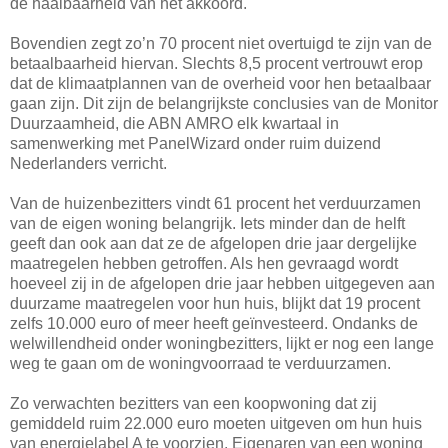
de haalbaarheid van het akkoord.
Bovendien zegt zo’n 70 procent niet overtuigd te zijn van de
betaalbaarheid hiervan. Slechts 8,5 procent vertrouwt erop
dat de klimaatplannen van de overheid voor hen betaalbaar
gaan zijn. Dit zijn de belangrijkste conclusies van de Monitor
Duurzaamheid, die ABN AMRO elk kwartaal in
samenwerking met PanelWizard onder ruim duizend
Nederlanders verricht.
Van de huizenbezitters vindt 61 procent het verduurzamen
van de eigen woning belangrijk. Iets minder dan de helft
geeft dan ook aan dat ze de afgelopen drie jaar dergelijke
maatregelen hebben getroffen. Als hen gevraagd wordt
hoeveel zij in de afgelopen drie jaar hebben uitgegeven aan
duurzame maatregelen voor hun huis, blijkt dat 19 procent
zelfs 10.000 euro of meer heeft geïnvesteerd. Ondanks de
welwillendheid onder woningbezitters, lijkt er nog een lange
weg te gaan om de woningvoorraad te verduurzamen.
Zo verwachten bezitters van een koopwoning dat zij
gemiddeld ruim 22.000 euro moeten uitgeven om hun huis
van energielabel A te voorzien. Eigenaren van een woning