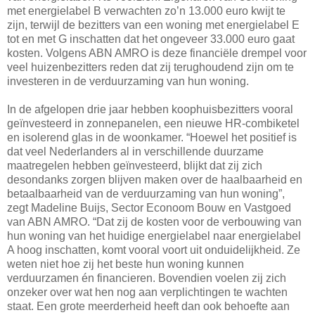
met energielabel B verwachten zo’n 13.000 euro kwijt te
zijn, terwijl de bezitters van een woning met energielabel E
tot en met G inschatten dat het ongeveer 33.000 euro gaat
kosten. Volgens ABN AMRO is deze financiële drempel voor
veel huizenbezitters reden dat zij terughoudend zijn om te
investeren in de verduurzaming van hun woning.
In de afgelopen drie jaar hebben koophuisbezitters vooral
geïnvesteerd in zonnepanelen, een nieuwe HR-combiketel
en isolerend glas in de woonkamer. “Hoewel het positief is
dat veel Nederlanders al in verschillende duurzame
maatregelen hebben geïnvesteerd, blijkt dat zij zich
desondanks zorgen blijven maken over de haalbaarheid en
betaalbaarheid van de verduurzaming van hun woning”,
zegt Madeline Buijs, Sector Econoom Bouw en Vastgoed
van ABN AMRO. “Dat zij de kosten voor de verbouwing van
hun woning van het huidige energielabel naar energielabel
A hoog inschatten, komt vooral voort uit onduidelijkheid. Ze
weten niet hoe zij het beste hun woning kunnen
verduurzamen én financieren. Bovendien voelen zij zich
onzeker over wat hen nog aan verplichtingen te wachten
staat. Een grote meerderheid heeft dan ook behoefte aan