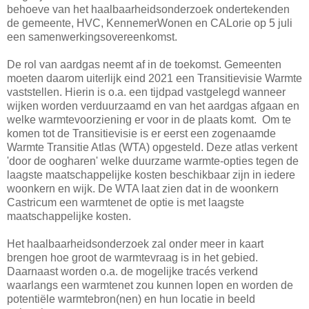
behoeve van het haalbaarheidsonderzoek ondertekenden
de gemeente, HVC, KennemerWonen en CALorie op 5 juli
een samenwerkingsovereenkomst.
De rol van aardgas neemt af in de toekomst. Gemeenten
moeten daarom uiterlijk eind 2021 een Transitievisie Warmte
vaststellen. Hierin is o.a. een tijdpad vastgelegd wanneer
wijken worden verduurzaamd en van het aardgas afgaan en
welke warmtevoorziening er voor in de plaats komt. Om te
komen tot de Transitievisie is er eerst een zogenaamde
Warmte Transitie Atlas (WTA) opgesteld. Deze atlas verkent
'door de oogharen' welke duurzame warmte-opties tegen de
laagste maatschappelijke kosten beschikbaar zijn in iedere
woonkern en wijk. De WTA laat zien dat in de woonkern
Castricum een warmtenet de optie is met laagste
maatschappelijke kosten.
Het haalbaarheidsonderzoek zal onder meer in kaart
brengen hoe groot de warmtevraag is in het gebied.
Daarnaast worden o.a. de mogelijke tracés verkend
waarlangs een warmtenet zou kunnen lopen en worden de
potentiële warmtebron(nen) en hun locatie in beeld