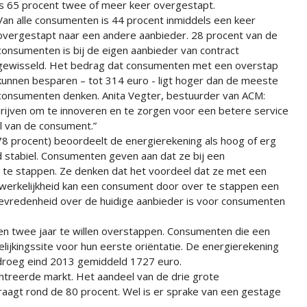
is 65 procent twee of meer keer overgestapt.
Van alle consumenten is 44 procent inmiddels een keer
overgestapt naar een andere aanbieder. 28 procent van de
consumenten is bij de eigen aanbieder van contract
gewisseld. Het bedrag dat consumenten met een overstap
kunnen besparen – tot 314 euro - ligt hoger dan de meeste
consumenten denken. Anita Vegter, bestuurder van ACM:
ijven om te innoveren en te zorgen voor een betere service
el van de consument.”
 procent) beoordeelt de energierekening als hoog of erg
jd stabiel. Consumenten geven aan dat ze bij een
r te stappen. Ze denken dat het voordeel dat ze met een
n werkelijkheid kan een consument door over te stappen een
evredenheid over de huidige aanbieder is voor consumenten
n twee jaar te willen overstappen. Consumenten die een
ijkingssite voor hun eerste oriëntatie. De energierekening
droeg eind 2013 gemiddeld 1727 euro.
entreerde markt. Het aandeel van de drie grote
aagt rond de 80 procent. Wel is er sprake van een gestage