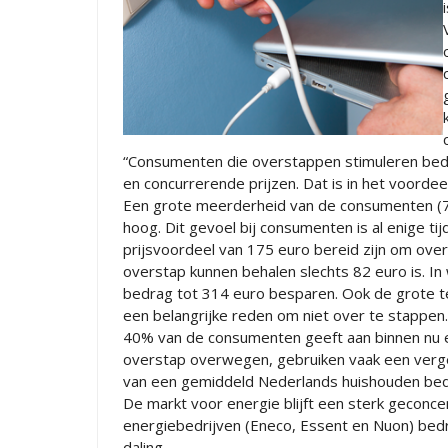
“Consumenten die overstappen stimuleren bedr
en concurrerende prijzen. Dat is in het voorde
Een grote meerderheid van de consumenten (78
hoog. Dit gevoel bij consumenten is al enige ti
prijsvoordeel van 175 euro bereid zijn om ove
overstap kunnen behalen slechts 82 euro is. I
bedrag tot 314 euro besparen. Ook de grote t
een belangrijke reden om niet over te stappen.
40% van de consumenten geeft aan binnen nu e
overstap overwegen, gebruiken vaak een vergel
van een gemiddeld Nederlands huishouden be
De markt voor energie blijft een sterk geconc
energiebedrijven (Eneco, Essent en Nuon) bedr
daling.