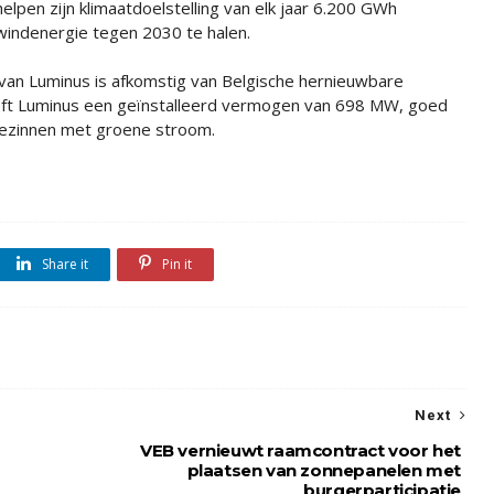
helpen zijn klimaatdoelstelling van elk jaar 6.200 GWh
windenergie tegen 2030 te halen.
van Luminus is afkomstig van Belgische hernieuwbare
eft Luminus een geïnstalleerd vermogen van 698 MW, goed
ezinnen met groene stroom.
Share it
Pin it
Next
VEB vernieuwt raamcontract voor het
plaatsen van zonnepanelen met
burgerparticipatie