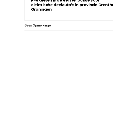
P+R Gieten is de eerste locatie voor
elektrische deelauto’s in provincie Drenth
Groningen
Geen Opmerkingen: