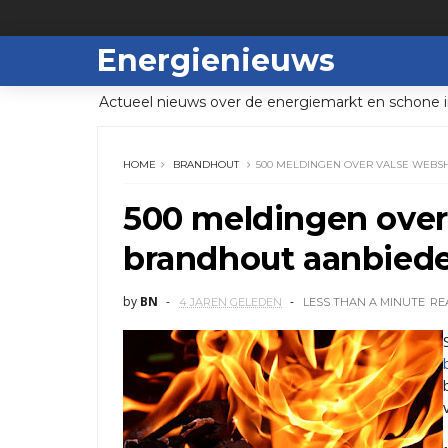
Energienieuws
Actueel nieuws over de energiemarkt en schone i
HOME
BRANDHOUT
500 MELDINGEN OVER VALSE WEBS
500 meldingen over
brandhout aanbied
by
BN
4 JAREN GELEDEN
LESS THAN A MINUTE
RE