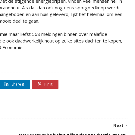
Met de stijgende energieprijzen, vinden veel mensen heil in
brandhout. Als dat dan ook nog eens spotgoedkoop wordt
aangeboden en aan huis geleverd, lijkt het helemaal om een
mooie deal te gaan.
ie maar liefst 568 meldingen binnen over malafide
e ook daadwerkelijk hout op zulke sites dachten te kopen,
OD Economie.
Share it
Pin it
Next