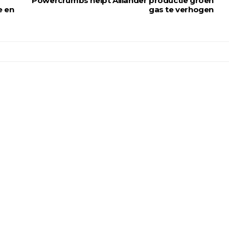
Powercrumbs helpt Alliander productie groen
e en
gas te verhogen