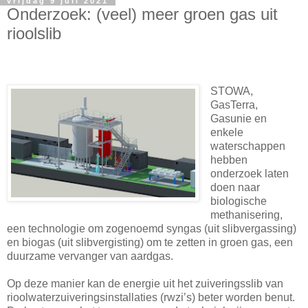
vrijdag 9 juli 2021
Onderzoek: (veel) meer groen gas uit
rioolslib
STOWA,
GasTerra,
Gasunie en
enkele
waterschappen
hebben
onderzoek laten
doen naar
biologische
methanisering,
een technologie om zogenoemd syngas (uit slibvergassing)
en biogas (uit slibvergisting) om te zetten in groen gas, een
duurzame vervanger van aardgas.
Op deze manier kan de energie uit het zuiveringsslib van
rioolwaterzuiveringsinstallaties (rwzi’s) beter worden benut.