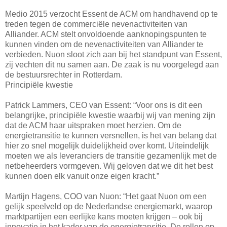
Medio 2015 verzocht Essent de ACM om handhavend op te
treden tegen de commerciële nevenactiviteiten van
Alliander. ACM stelt onvoldoende aanknopingspunten te
kunnen vinden om de nevenactiviteiten van Alliander te
verbieden. Nuon sloot zich aan bij het standpunt van Essent,
zij vechten dit nu samen aan. De zaak is nu voorgelegd aan
de bestuursrechter in Rotterdam.
Principiële kwestie
Patrick Lammers, CEO van Essent: “Voor ons is dit een
belangrijke, principiële kwestie waarbij wij van mening zijn
dat de ACM haar uitspraken moet herzien. Om de
energietransitie te kunnen versnellen, is het van belang dat
hier zo snel mogelijk duidelijkheid over komt. Uiteindelijk
moeten we als leveranciers de transitie gezamenlijk met de
netbeheerders vormgeven. Wij geloven dat we dit het best
kunnen doen elk vanuit onze eigen kracht.”
Martijn Hagens, COO van Nuon: “Het gaat Nuon om een
gelijk speelveld op de Nederlandse energiemarkt, waarop
marktpartijen een eerlijke kans moeten krijgen – ook bij
innovatie in het kader van de energietransitie. De rollen op