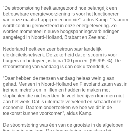
“De stroomstoring heeft aangetoond hoe belangrijk een
betrouwbare energievoorziening is voor het functioneren
van onze maatschappij en economie”, aldus Kamp. “Daarom
wordt continu geïnvesteerd in onze energielevering. Zo
worden momenteel nieuwe hoogspanningsverbindingen
aangelegd in Noord-Holland, Brabant en Zeeland.”
Nederland heeft een zeer betrouwbaar landelijk
elektriciteitsnetwerk. De zekerheid dat er stroom is voor
burgers en bedrijven, is bijna 100 procent (99,995 %). De
stroomstoring van vandaag is dan ook uitzonderlijk.
“Daar hebben de mensen vandaag helaas weinig aan
gehad. Mensen in Noord-Holland en Flevoland zaten vast in
treinen, metro’s en in liften en hadden te maken met
stoplichten die niet werkten. In veel bedrijven kon men niet
aan het werk. Dat is uitermate vervelend en schaadt onze
economie. Daarom onderzoeken we hoe we dit in de
toekomst kunnen voorkomen”, aldus Kamp.
De stroomstoring was één van de grootste in de afgelopen
tien jaar in ons land. De stroomstoring is ontstaan bij