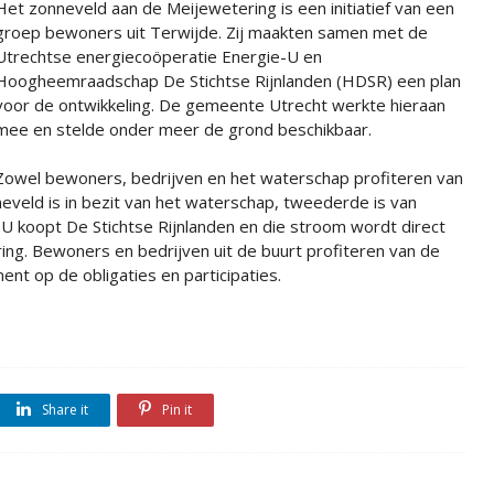
Het zonneveld aan de Meijewetering is een initiatief van een
groep bewoners uit Terwijde. Zij maakten samen met de
Utrechtse energiecoöperatie Energie-U en
Hoogheemraadschap De Stichtse Rijnlanden (HDSR) een plan
voor de ontwikkeling. De gemeente Utrecht werkte hieraan
mee en stelde onder meer de grond beschikbaar.
Zowel bewoners, bedrijven en het waterschap profiteren van
veld is in bezit van het waterschap, tweederde is van
 koopt De Stichtse Rijnlanden en die stroom wordt direct
ing. Bewoners en bedrijven uit de buurt profiteren van de
nt op de obligaties en participaties.
Share it
Pin it