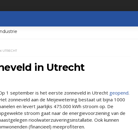
ndustrie
N UTRECHT
neveld in Utrecht
Op 1 september is het eerste zonneveld in Utrecht
geopend
.
Het zonneveld aan de Meijewetering bestaat uit bijna 1000
panelen en levert jaarlijks 475.000 kWh stroom op. De
opgewekte stroom gaat naar de energievoorziening van de
naastgelegen rioolwaterzuiveringsinstallatie. Ook kunnen
omwonenden (financieel) meeprofiteren.