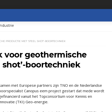
ndustrie
E PRODUCTIE MET ‘STEEL SHOT’-BOORTECHNIEK
k voor geothermische
l shot’-boortechniek
Samen met Europese partners zijn TNO en de Nederlandse
boorspecialist Canopus eem project gestart dat mede wordt
gefinancierd vanuit het Topconsortium voor Kennis en
Innovatie (TKI) Geo-energie.