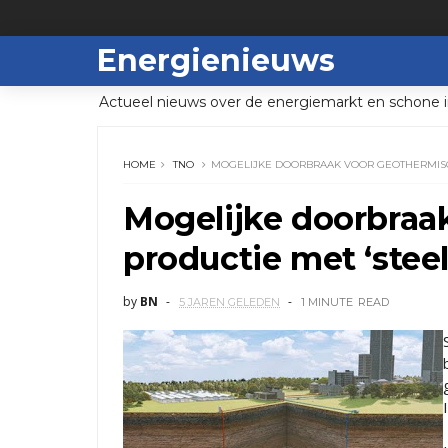
Energienieuws
Actueel nieuws over de energiemarkt en schone i
HOME
TNO
MOGELIJKE DOORBRAAK VOOR GEOTHERMISCH
Mogelijke doorbraa
productie met ‘stee
by
BN
5 JAREN GELEDEN
1 MINUTE
READ