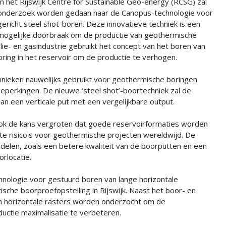
In het Rijswijk Centre for Sustainable Geo-energy (RCSG) zal
onderzoek worden gedaan naar de Canopus-technologie voor
gericht steel shot-boren. Deze innovatieve techniek is een
mogelijke doorbraak om de productie van geothermische
ie- en gasindustrie gebruikt het concept van het boren van
oring in het reservoir om de productie te verhogen.
hnieken nauwelijks gebruikt voor geothermische boringen
perkingen. De nieuwe ‘steel shot’-boortechniek zal de
n een verticale put met een vergelijkbare output.
ook de kans vergroten dat goede reservoirformaties worden
e risico's voor geothermische projecten wereldwijd. De
elen, zoals een betere kwaliteit van de boorputten en een
rlocatie.
chnologie voor gestuurd boren van lange horizontale
sche boorproefopstelling in Rijswijk. Naast het boor- en
n horizontale rasters worden onderzocht om de
uctie maximalisatie te verbeteren.