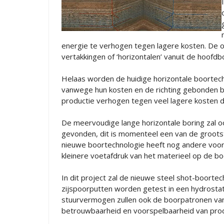
energie te verhogen tegen lagere kosten. De ol
vertakkingen of ‘horizontalen’ vanuit de hoofdb
Helaas worden de huidige horizontale boortec
vanwege hun kosten en de richting gebonden be
productie verhogen tegen veel lagere kosten da
De meervoudige lange horizontale boring zal 
gevonden, dit is momenteel een van de grootst
nieuwe boortechnologie heeft nog andere voord
kleinere voetafdruk van het materieel op de boo
In dit project zal de nieuwe steel shot-boorte
zijspoorputten worden getest in een hydrostati
stuurvermogen zullen ook de boorpatronen va
betrouwbaarheid en voorspelbaarheid van prod