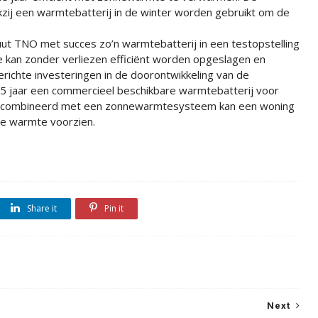
ij een warmtebatterij in de winter worden gebruikt om de
uut TNO met succes zo’n warmtebatterij in een testopstelling
an zonder verliezen efficiënt worden opgeslagen en
richte investeringen in de doorontwikkeling van de
t 5 jaar een commercieel beschikbare warmtebatterij voor
gecombineerd met een zonnewarmtesysteem kan een woning
lle warmte voorzien.
Share it
Pin it
Next