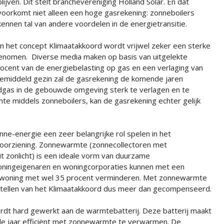
blijven. Dit stelt branchevereniging Holland Solar. En dat
voorkomt niet alleen een hoge gasrekening: zonneboilers
kennen tal van andere voordelen in de energietransitie.
In het concept Klimaatakkoord wordt vrijwel zeker een sterke
enomen. Diverse media maken op basis van uitgelekte
ocent van de energiebelasting op gas en een verlaging van
 gemiddeld gezin zal de gasrekening de komende jaren
ardgas in de gebouwde omgeving sterk te verlagen en te
 middels zonneboilers, kan de gasrekening echter gelijk
nne-energie een zeer belangrijke rol spelen in het
voorziening. Zonnewarmte (zonnecollectoren met
 zonlicht) is een ideale vorm van duurzame
oningeigenaren en woningcorporaties kunnen met een
woning met wel 35 procent verminderen. Met zonnewarmte
rstellen van het Klimaatakkoord dus meer dan gecompenseerd.
 wordt hard gewerkt aan de warmtebatterij. Deze batterij maakt
ele jaar efficiënt met zonnewarmte te verwarmen. De