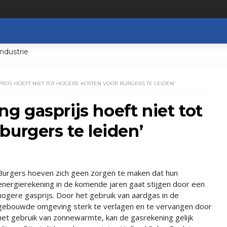
ndustrie
PRIJS HOEFT NIET TOT HOGERE KOSTEN VOOR BURGERS TE LEIDEN’
ing gasprijs hoeft niet tot
burgers te leiden’
Burgers hoeven zich geen zorgen te maken dat hun
energierekening in de komende jaren gaat stijgen door een
hogere gasprijs. Door het gebruik van aardgas in de
gebouwde omgeving sterk te verlagen en te vervangen door
het gebruik van zonnewarmte, kan de gasrekening gelijk