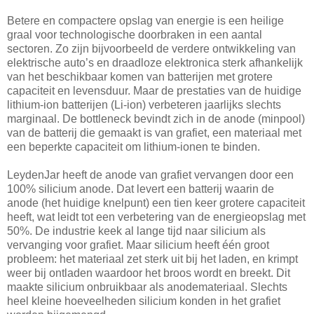
Betere en compactere opslag van energie is een heilige
graal voor technologische doorbraken in een aantal
sectoren. Zo zijn bijvoorbeeld de verdere ontwikkeling van
elektrische auto’s en draadloze elektronica sterk afhankelijk
van het beschikbaar komen van batterijen met grotere
capaciteit en levensduur. Maar de prestaties van de huidige
lithium-ion batterijen (Li-ion) verbeteren jaarlijks slechts
marginaal. De bottleneck bevindt zich in de anode (minpool)
van de batterij die gemaakt is van grafiet, een materiaal met
een beperkte capaciteit om lithium-ionen te binden.
LeydenJar heeft de anode van grafiet vervangen door een
100% silicium anode. Dat levert een batterij waarin de
anode (het huidige knelpunt) een tien keer grotere capaciteit
heeft, wat leidt tot een verbetering van de energieopslag met
50%. De industrie keek al lange tijd naar silicium als
vervanging voor grafiet. Maar silicium heeft één groot
probleem: het materiaal zet sterk uit bij het laden, en krimpt
weer bij ontladen waardoor het broos wordt en breekt. Dit
maakte silicium onbruikbaar als anodemateriaal. Slechts
heel kleine hoeveelheden silicium konden in het grafiet