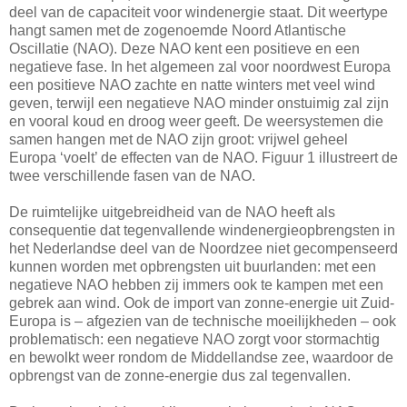
deel van de capaciteit voor windenergie staat. Dit weertype
hangt samen met de zogenoemde Noord Atlantische
Oscillatie (NAO). Deze NAO kent een positieve en een
negatieve fase. In het algemeen zal voor noordwest Europa
een positieve NAO zachte en natte winters met veel wind
geven, terwijl een negatieve NAO minder onstuimig zal zijn
en vooral koud en droog weer geeft. De weersystemen die
samen hangen met de NAO zijn groot: vrijwel geheel
Europa ‘voelt’ de effecten van de NAO. Figuur 1 illustreert de
twee verschillende fasen van de NAO.
De ruimtelijke uitgebreidheid van de NAO heeft als
consequentie dat tegenvallende windenergieopbrengsten in
het Nederlandse deel van de Noordzee niet gecompenseerd
kunnen worden met opbrengsten uit buurlanden: met een
negatieve NAO hebben zij immers ook te kampen met een
gebrek aan wind. Ook de import van zonne-energie uit Zuid-
Europa is – afgezien van de technische moeilijkheden – ook
problematisch: een negatieve NAO zorgt voor stormachtig
en bewolkt weer rondom de Middellandse zee, waardoor de
opbrengst van de zonne-energie dus zal tegenvallen.