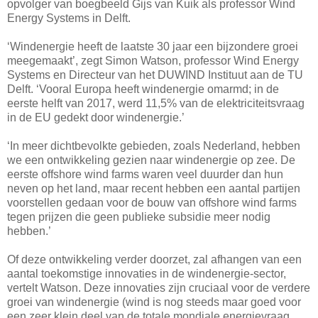
opvolger van boegbeeld Gijs van Kuik als professor Wind
Energy Systems in Delft.
‘Windenergie heeft de laatste 30 jaar een bijzondere groei
meegemaakt’, zegt Simon Watson, professor Wind Energy
Systems en Directeur van het DUWIND Instituut aan de TU
Delft. ‘Vooral Europa heeft windenergie omarmd; in de
eerste helft van 2017, werd 11,5% van de elektriciteitsvraag
in de EU gedekt door windenergie.’
‘In meer dichtbevolkte gebieden, zoals Nederland, hebben
we een ontwikkeling gezien naar windenergie op zee. De
eerste offshore wind farms waren veel duurder dan hun
neven op het land, maar recent hebben een aantal partijen
voorstellen gedaan voor de bouw van offshore wind farms
tegen prijzen die geen publieke subsidie meer nodig
hebben.’
Of deze ontwikkeling verder doorzet, zal afhangen van een
aantal toekomstige innovaties in de windenergie-sector,
vertelt Watson. Deze innovaties zijn cruciaal voor de verdere
groei van windenergie (wind is nog steeds maar goed voor
een zeer klein deel van de totale mondiale energievraag,