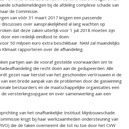
taande schademeldingen bij de afdeling complexe schade van
 naar de Commissie.
gen van vóór 31 maart 2017 krijgen een passende
iscussies over aansprakelijkheid al lang wachten op
oken dat deze zaken uiterlijk voor 1 juli 2018 moeten zijn
j door een redelijk eindbod te doen.
oor 50 miljoen euro extra beschikbaar. NAM zal maandelijks
 Klimaat rapporteren over de afhandeling.
kken partijen aan de vooraf gestelde voorwaarden om te
chadeafhandeling die recht doen aan de gedupeerden. Alle
ordt gezet naar herstel van het geschonden vertrouwen in de
l van een brede aanpak van de problemen door de gaswinning
egionale bestuurders en de maatschappelijke organisaties een
an de versterkingsopgave en over samenwerking aan een
prichting van het onafhankelijke Instituut Mijnbouwschade
Commissie krijgt bij haar werkzaamheden ondersteuning van
RVO) die de taken overneemt die tot nu toe door het CVW