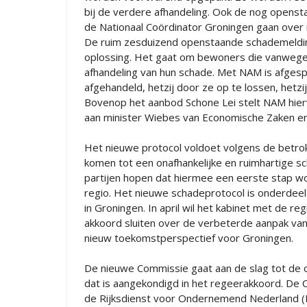
bij de verdere afhandeling. Ook de nog opens
de Nationaal Coördinator Groningen gaan over
De ruim zesduizend openstaande schademeldin
oplossing. Het gaat om bewoners die vanwege d
afhandeling van hun schade. Met NAM is afgespr
afgehandeld, hetzij door ze op te lossen, hetzi
Bovenop het aanbod Schone Lei stelt NAM hierv
aan minister Wiebes van Economische Zaken en
Het nieuwe protocol voldoet volgens de betro
komen tot een onafhankelijke en ruimhartige s
partijen hopen dat hiermee een eerste stap w
regio. Het nieuwe schadeprotocol is onderdee
in Groningen. In april wil het kabinet met de r
akkoord sluiten over de verbeterde aanpak v
nieuw toekomstperspectief voor Groningen.
De nieuwe Commissie gaat aan de slag tot de o
dat is aangekondigd in het regeerakkoord. De 
de Rijksdienst voor Ondernemend Nederland (