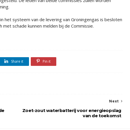
gesteld. De leden van beide commissies zullen worden
ming.
 in het systeem van de levering van Groningengas is besloten
h met schade kunnen melden bij de Commissie.
Share it
Pin it
Next
de
Zoet-zout waterbatterij voor energieopslag
van de toekomst