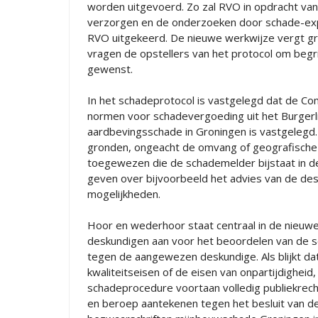
worden uitgevoerd. Zo zal RVO in opdracht va
verzorgen en de onderzoeken door schade-ex
RVO uitgekeerd. De nieuwe werkwijze vergt gr
vragen de opstellers van het protocol om begri
gewenst.
In het schadeprotocol is vastgelegd dat de Co
normen voor schadevergoeding uit het Burgerl
aardbevingsschade in Groningen is vastgelegd.
gronden, ongeacht de omvang of geografische 
toegewezen die de schademelder bijstaat in de
geven over bijvoorbeeld het advies van de des
mogelijkheden.
Hoor en wederhoor staat centraal in de nieuwe
deskundigen aan voor het beoordelen van de s
tegen de aangewezen deskundige. Als blijkt da
kwaliteitseisen of de eisen van onpartijdighe
schadeprocedure voortaan volledig publiekrec
en beroep aantekenen tegen het besluit van d