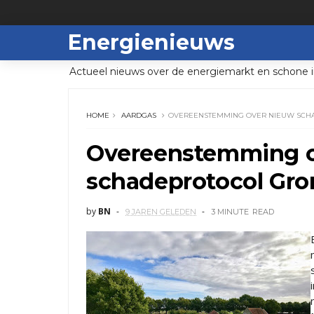
Energienieuws
Actueel nieuws over de energiemarkt en schone i
HOME
AARDGAS
OVEREENSTEMMING OVER NIEUW SCH
Overeenstemming o
schadeprotocol Gr
by
BN
9 JAREN GELEDEN
3 MINUTE
READ