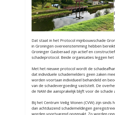
Dat staat in het Protocol mijnbouwschade Gro
in Groningen overeenstemming hebben bereikt
Groninger Gasberaad zijn actief en constructi
schadeprotocol. Beide organisaties leggen het
Met het nieuwe protocol wordt de schadeafhand
dat individuele schademelders geen zaken me
worden voortaan individueel behandeld en beo
van de schadevergoeding vaststelt. De overhei
de NAM die aansprakelijk blijft voor de schade 
Bij het Centrum Veilig Wonen (CVW) zijn sind
dan achtduizend schademeldingen geregistree
worden voortvarend opgepakt. Zo worden re