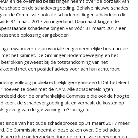
NAM en de overheid beslissingen neemt over de oorzaak van
de schade en de schadevergoeding. Behalve nieuwe schades
gaat de Commissie ook alle schademeldingen afhandelen die
sinds 31 maart 2017 zijn ingediend. Daarnaast krijgen de
openstaande schademeldingen van vóór 31 maart 2017 een
passende oplossing aangeboden.
ningen waarover de provinciale en gemeentelijke bestuurders
 met het kabinet. De Groninger Bodembeweging en het
ef betrokken geweest bij de totstandkoming van het
 akkoord met een positief advies voor aan hun achterban.
eling volledig publiekrechtelijk georganiseerd. Dat betekent
er hoeven te doen met de NAM. Alle schademeldingen
ordeeld door de onafhankelijke Commissie die ook de hoogte
d keert de schadevergoeding uit en verhaalt de kosten op
als gevolg van de gaswinning in Groningen.
s het einde van het oude schadeproces op 31 maart 2017 meer
rd. De Commissie neemt al deze zaken over. De schades
eds verrichte onderzoeken door de commissie meegenomen