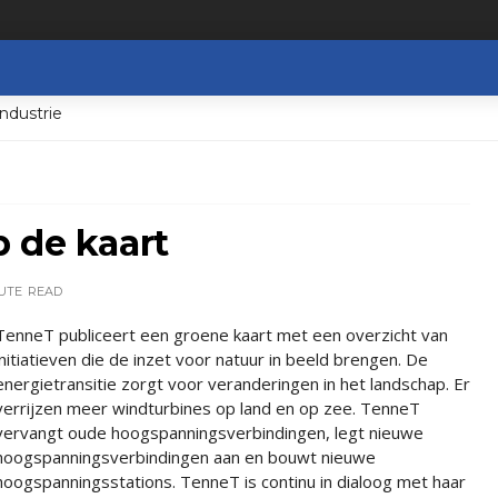
ndustrie
 de kaart
NUTE
READ
TenneT publiceert een groene kaart met een overzicht van
initiatieven die de inzet voor natuur in beeld brengen. De
energietransitie zorgt voor veranderingen in het landschap. Er
verrijzen meer windturbines op land en op zee. TenneT
vervangt oude hoogspanningsverbindingen, legt nieuwe
hoogspanningsverbindingen aan en bouwt nieuwe
hoogspanningsstations. TenneT is continu in dialoog met haar