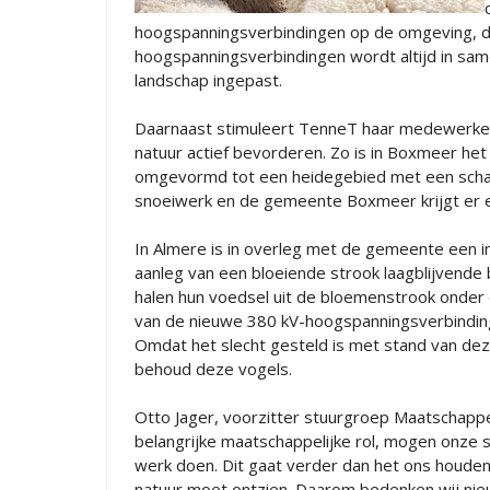
hoogspanningsverbindingen op de omgeving, d
hoogspanningsverbindingen wordt altijd in sa
landschap ingepast.
Daarnaast stimuleert TenneT haar medewerke
natuur actief bevorderen. Zo is in Boxmeer h
omgevormd tot een heidegebied met een scha
snoeiwerk en de gemeente Boxmeer krijgt er ee
In Almere is in overleg met de gemeente een 
aanleg van een bloeiende strook laagblijvende
halen hun voedsel uit de bloemenstrook onder d
van de nieuwe 380 kV-hoogspanningsverbinding 
Omdat het slecht gesteld is met stand van de
behoud deze vogels.
Otto Jager, voorzitter stuurgroep Maatschapp
belangrijke maatschappelijke rol, mogen onze
werk doen. Dit gaat verder dan het ons houden
natuur moet ontzien. Daarom bedenken wij ni