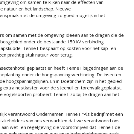
omgeving om samen te kijken naar de effecten van
e natuur en het landschap. Nieuwe
menspraak met de omgeving zo goed mogelijk in het
rs om samen met de omgeving ideeën aan te dragen die de
et bosgebied onder de bestaande 150 kV verbinding
apskudde. TenneT bespaart op kosten voor het kap- en
n prachtig stuk natuur voor terug.
insectenhotel geplaatst en heeft TenneT bijgedragen aan de
 beplanting onder de hoogspanningsverbinding. De insecten
e hoogspanningslijnen. En in Doetinchem zijn in het gebied
extra nestkasten voor de steenuil en torenvalk geplaatst.
ze vogelsoorten probeert TenneT zo bij te dragen aan het
elijk Verantwoord Ondernemen TenneT "Als bedrijf met een
 stakeholders van ons verwachten dat we verantwoord ons
 aan wet- en regelgeving die voorschrijven dat TenneT de
euwe oplossingen samen met onze belanghebbenden zoals