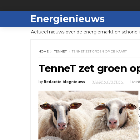
Energienieuws
Actueel nieuws over de energiemarkt en schone i
HOME
TENNET
TENNET ZET GROEN OP DE KAART
TenneT zet groen op
by
Redactie blognieuws
9 JAREN GELEDEN
1 MI