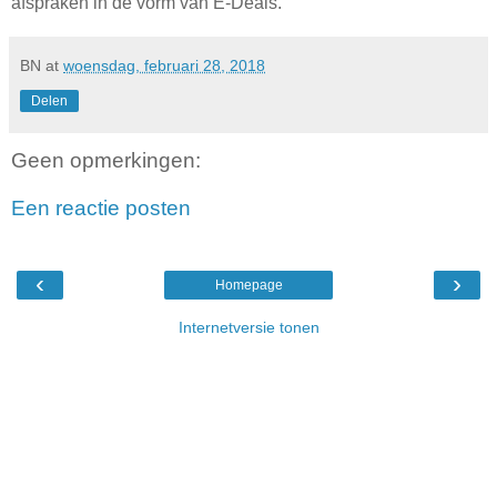
afspraken in de vorm van E-Deals.
BN
at
woensdag, februari 28, 2018
Delen
Geen opmerkingen:
Een reactie posten
‹
›
Homepage
Internetversie tonen