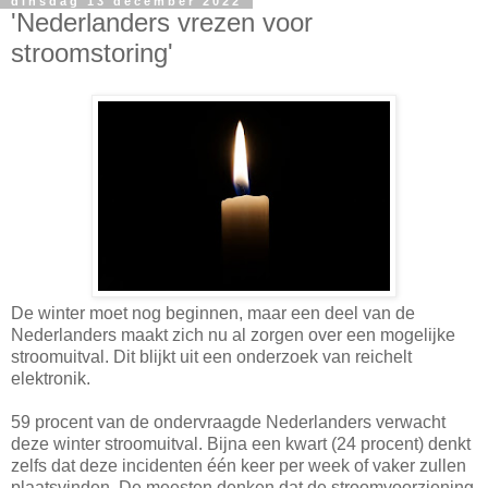
dinsdag 13 december 2022
'Nederlanders vrezen voor
stroomstoring'
De winter moet nog beginnen, maar een deel van de
Nederlanders maakt zich nu al zorgen over een mogelijke
stroomuitval. Dit blijkt uit een onderzoek van reichelt
elektronik.
59 procent van de ondervraagde Nederlanders verwacht
deze winter stroomuitval. Bijna een kwart (24 procent) denkt
zelfs dat deze incidenten één keer per week of vaker zullen
plaatsvinden. De meesten denken dat de stroomvoorziening