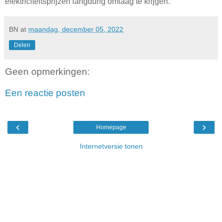
elektriciteitsprijzen langdurig omlaag te krijgen.
BN
at
maandag, december 05, 2022
Delen
Geen opmerkingen:
Een reactie posten
‹
›
Homepage
Internetversie tonen