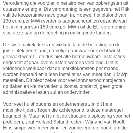
Verordening die voorziet in het afromen van opbrengsten uit
duurzame energie. Die verordening is een gegeven, het Rijk
vult de keuzeruimte navolgbaar in. Hoewel het plafond van
130 euro per MWh verder is aangescherpt ten opzichte van
het minimum van 180 euro per MWh uit de EU-verordening,
sluit deze aan op de regeling in omliggende landen.
De systematiek die is ontwikkeld laat de belasting op de
juiste plek neerslaan, namelijk daar waar ook echt winst
gemaakt wordt – en dus niet alle hernieuwbare installaties
ongeacht of daar ‘overwinsten’ worden verdiend. Het is
voldoende werkbaar dat de marktinkomsten per maand
worden bepaald en alleen installaties van meer dan 1 MWp
meetellen. Dit biedt zeker voor veel zonnestroomprojecten
op daken en kleine velden uitkomst, omdat zij geen grote
administratieve lasten zullen ondervinden.
Voor veel huishoudens en ondernemers zijn dit hele
moeilijke tijden. Tegen die achtergrond is deze maatregel
begrijpelijk. Maar het is niet de structurele oplossing voor het
probleem, zegt Holland Solar directeur Wijnand van Hooff.
Er is simpelweg meer wind- en zonne-energie nodig om de