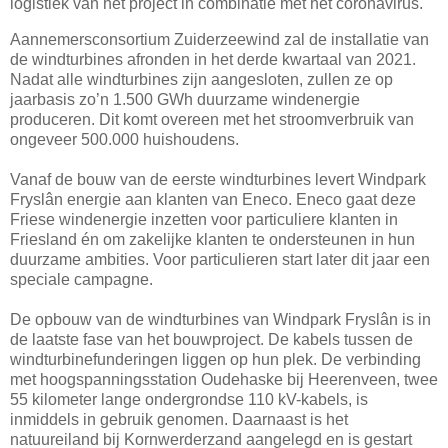
logistiek van het project in combinatie met het coronavirus.
Aannemersconsortium Zuiderzeewind zal de installatie van
de windturbines afronden in het derde kwartaal van 2021.
Nadat alle windturbines zijn aangesloten, zullen ze op
jaarbasis zo’n 1.500 GWh duurzame windenergie
produceren. Dit komt overeen met het stroomverbruik van
ongeveer 500.000 huishoudens.
Vanaf de bouw van de eerste windturbines levert Windpark
Fryslân energie aan klanten van Eneco. Eneco gaat deze
Friese windenergie inzetten voor particuliere klanten in
Friesland én om zakelijke klanten te ondersteunen in hun
duurzame ambities. Voor particulieren start later dit jaar een
speciale campagne.
De opbouw van de windturbines van Windpark Fryslân is in
de laatste fase van het bouwproject. De kabels tussen de
windturbinefunderingen liggen op hun plek. De verbinding
met hoogspanningsstation Oudehaske bij Heerenveen, twee
55 kilometer lange ondergrondse 110 kV-kabels, is
inmiddels in gebruik genomen. Daarnaast is het
natuureiland bij Kornwerderzand aangelegd en is gestart