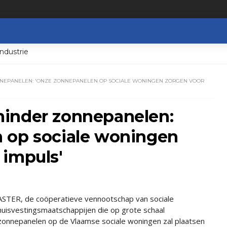
ndustrie
NNEPANELEN: 'ONZE ZONNEPANELEN OP SOCIALE WONINGEN ZORGEN VOOR
inder zonnepanelen:
 op sociale woningen
 impuls'
ASTER, de coöperatieve vennootschap van sociale
huisvestingsmaatschappijen die op grote schaal
zonnepanelen op de Vlaamse sociale woningen zal plaatsen