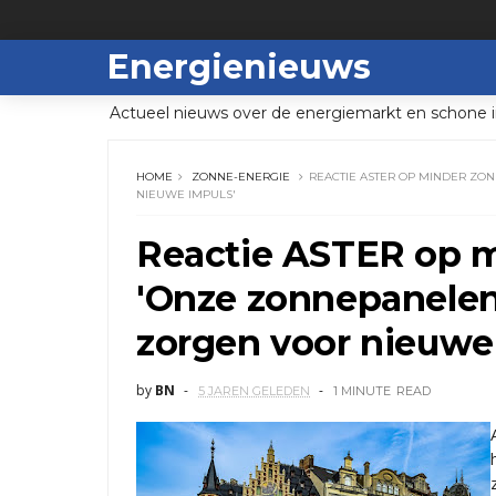
Energienieuws
Actueel nieuws over de energiemarkt en schone i
HOME
ZONNE-ENERGIE
REACTIE ASTER OP MINDER ZO
NIEUWE IMPULS'
Reactie ASTER op m
'Onze zonnepanelen
zorgen voor nieuwe
by
BN
5 JAREN GELEDEN
1 MINUTE
READ