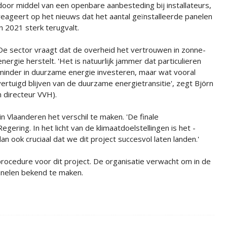
door middel van een openbare aanbesteding bij installateurs,
reageert op het nieuws dat het aantal geïnstalleerde panelen
in 2021 sterk terugvalt.
De sector vraagt dat de overheid het vertrouwen in zonne-
energie herstelt. 'Het is natuurlijk jammer dat particulieren
minder in duurzame energie investeren, maar wat vooral
overtuigd blijven van de duurzame energietransitie', zegt Björn
 directeur VVH).
 Vlaanderen het verschil te maken. 'De finale
ring. In het licht van de klimaatdoelstellingen is het -
an ook cruciaal dat we dit project succesvol laten landen.'
cedure voor dit project. De organisatie verwacht om in de
panelen bekend te maken.