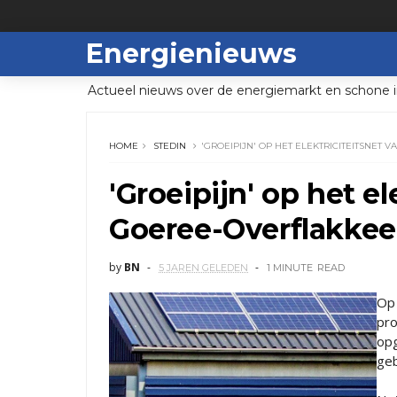
Energienieuws
Actueel nieuws over de energiemarkt en schone i
HOME
STEDIN
'GROEIPIJN' OP HET ELEKTRICITEITSNET
'Groeipijn' op het el
Goeree-Overflakkee
by
BN
5 JAREN GELEDEN
1 MINUTE
READ
Op 
pro
opg
geb