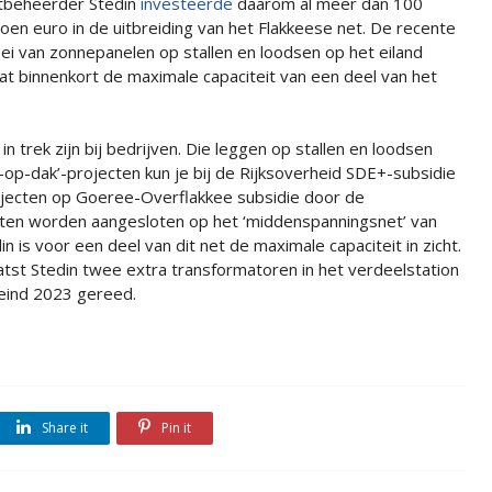
tbeheerder Stedin
investeerde
daarom al meer dan 100
joen euro in de uitbreiding van het Flakkeese net. De recente
ei van zonnepanelen op stallen en loodsen op het eiland
dat binnenkort de maximale capaciteit van een deel van het
 trek zijn bij bedrijven. Die leggen op stallen en loodsen
n-op-dak’-projecten kun je bij de Rijksoverheid SDE+-subsidie
rojecten op Goeree-Overflakkee subsidie door de
ten worden aangesloten op het ‘middenspanningsnet’ van
n is voor een deel van dit net de maximale capaciteit in zicht.
atst Stedin twee extra transformatoren in het verdeelstation
 eind 2023 gereed.
Share it
Pin it