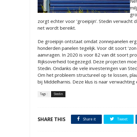
Ne
mil
gro
zorgt echter voor ‘groeipijn’. Stedin verwacht 
net wordt bereikt.
De groeipijn ontstaat omdat zonnepanelen erg in
honderden panelen tegelijk. Voor dit soort ‘zo
aanvragen. In 2020 is voor 82 van dit soort p
Rijksoverheid toegezegd. Deze projecten moe
Stedin. Ondanks de vele investeringen van Stedi
Om het probleem structureel op te lossen, pla
bij Middelharnis. Deze klus is naar verwachting
Tags :
Stedin
SHARE THIS
Share it
Tweet