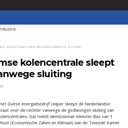
ndustrie
LE SLEEPT STAAT VOOR RECHTER VANWEGE SLUITING
mse kolencentrale sleept
vanwege sluiting
AD
Het Duitse energiebedrijf Uniper sleept de Nederlandse
Staat voor de rechter vanwege de gedwongen sluiting van
kolencentrales. Dat meldt demissionair minister Bas van 't
Wout (Economische Zaken en Klimaat) aan de Tweede Kamer.