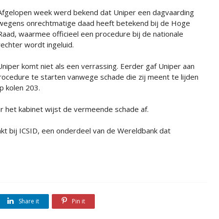
Afgelopen week werd bekend dat Uniper een dagvaarding
wegens onrechtmatige daad heeft betekend bij de Hoge
Raad, waarmee officieel een procedure bij de nationale
rechter wordt ingeluid.
niper komt niet als een verrassing. Eerder gaf Uniper aan
procedure te starten vanwege schade die zij meent te lijden
p kolen 203.
ar het kabinet wijst de vermeende schade af.
t bij ICSID, een onderdeel van de Wereldbank dat
Share it
Pin it