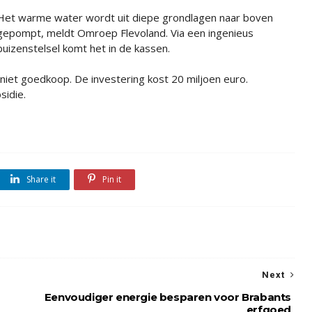
Het warme water wordt uit diepe grondlagen naar boven
gepompt, meldt Omroep Flevoland. Via een ingenieus
buizenstelsel komt het in de kassen.
niet goedkoop. De investering kost 20 miljoen euro.
sidie.
Share it
Pin it
Next
Eenvoudiger energie besparen voor Brabants
erfgoed