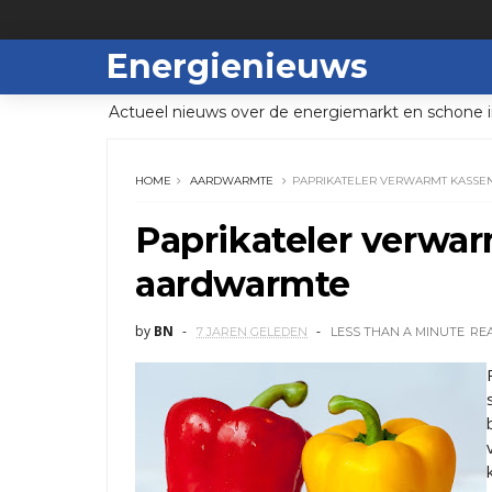
Energienieuws
Actueel nieuws over de energiemarkt en schone i
HOME
AARDWARMTE
PAPRIKATELER VERWARMT KASSE
Paprikateler verwa
aardwarmte
by
BN
7 JAREN GELEDEN
LESS THAN A MINUTE
RE