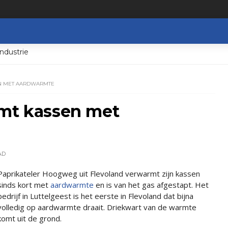
ndustrie
N MET AARDWARMTE
rmt kassen met
AD
Paprikateler Hoogweg uit Flevoland verwarmt zijn kassen
sinds kort met
aardwarmte
en is van het gas afgestapt. Het
bedrijf in Luttelgeest is het eerste in Flevoland dat bijna
volledig op aardwarmte draait. Driekwart van de warmte
komt uit de grond.