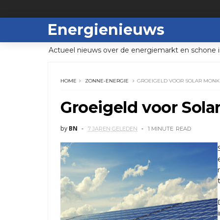
Energienieuws
Actueel nieuws over de energiemarkt en schone i
HOME
ZONNE-ENERGIE
GROEIGELD VOOR SOLAR MONK
Groeigeld voor Sol
by
BN
7 JAREN GELEDEN
1 MINUTE
READ