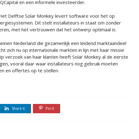
IQCapital en een informele investeerder.
Het Delftse Solar Monkey levert software voor het op
giesystemen. Dit stelt installateurs in staat om zonder
ren, met het vertrouwen dat het ontwerp optimaal is.
 binnen Nederland die gezamenlijk een leidend marktaandeel
ht zich nu op internationale markten in lijn met haar missie
Op verzoek van haar klanten heeft Solar Monkey al de eerste
lgen, vooral daar waar installateurs nog gebruik moeten
en offertes op te stellen.
Share it
Pin it