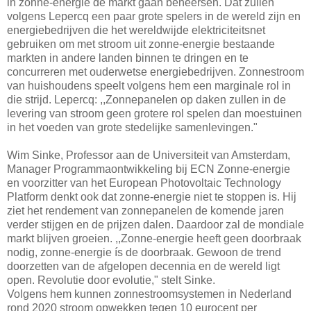
in zonne-energie de markt gaan beheersen. Dat zullen
volgens Lepercq een paar grote spelers in de wereld zijn en
energiebedrijven die het wereldwijde elektriciteitsnet
gebruiken om met stroom uit zonne-energie bestaande
markten in andere landen binnen te dringen en te
concurreren met ouderwetse energiebedrijven. Zonnestroom
van huishoudens speelt volgens hem een marginale rol in
die strijd. Lepercq: ,,Zonnepanelen op daken zullen in de
levering van stroom geen grotere rol spelen dan moestuinen
in het voeden van grote stedelijke samenlevingen."
Wim Sinke, Professor aan de Universiteit van Amsterdam,
Manager Programmaontwikkeling bij ECN Zonne-energie
en voorzitter van het European Photovoltaic Technology
Platform denkt ook dat zonne-energie niet te stoppen is. Hij
ziet het rendement van zonnepanelen de komende jaren
verder stijgen en de prijzen dalen. Daardoor zal de mondiale
markt blijven groeien. ,,Zonne-energie heeft geen doorbraak
nodig, zonne-energie ís de doorbraak. Gewoon de trend
doorzetten van de afgelopen decennia en de wereld ligt
open. Revolutie door evolutie," stelt Sinke.
Volgens hem kunnen zonnestroomsystemen in Nederland
rond 2020 stroom opwekken tegen 10 eurocent per