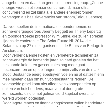
aangeboden en daar kan geen concurrent tegenop. ,,Zonne-
energie wordt niet zomaar concurrerend, maar ultra
concurrerend en zal bijna alle andere energiebronnen
vervangen als basisleverancier van stroom," aldus Lepercq.
Dat voorspellen de internationale topondernemers en
zonne-energiegoeroes Jeremy Leggett en Thierry Lepercq
en toponderzoeker professor Wim Sinke, die zullen spreken
tijdens de conferentie The Solar Future NL 2014, die
Solarplaza op 27 mei organiseert in de Beurs van Berlage in
Amsterdam.
Door verder dalende kosten en verbeterde technieken zal
zonne-energie de komende jaren zo hard groeien dat het
bestaande kolen- en gascentrales nog meer gaat
beconcurreren en op de langere termijn zelfs van de markt
stoot. Bestaande energiebedrijven voelen nu al dat ze hierin
mee moeten gaan om hun voortbestaan te redden. De
voorspelde groei komt niet alleen van zonnepanelen op
daken van huishoudens, maar vooral door grote
zonnecentrales die met gefinancierd kapitaal overal ter
wereld worden opgestart.
Door lagere rentes en financieringskosten zullen handelaren