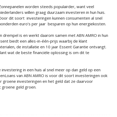
Zonnepanelen worden steeds populairder, want veel
Nederlanders willen graag duurzaam investeren in hun huis.
Door dit soort investeringen kunnen consumenten al snel
honderden euro’s per jaar besparen op hun energiekosten.
een drempel is en werkt daarom samen met ABN AMRO in hun
ent biedt een alles-in-één-prijs waarbij de klant
erialen, de installatie en 10 jaar Essent Garantie ontvangt.
nt wat de beste financiële oplossing is om dit te
 investering in een huis al snel meer op dan geld op een
eenLoans van ABN AMRO is voor dit soort investeringen ook
or groene investeringen en het geld dat ze daarvoor
et groene geld groen.