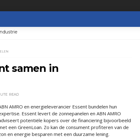
ndustrie
NELEN
t samen in
NUTE
READ
ABN AMRO en energieleverancier Essent bundelen hun
expertise. Essent levert de zonnepanelen en ABN AMRO
adviseert potentiële kopers over de financiering bijvoorbeeld
met een GreenLoan. Zo kan de consument profiteren van de
zon en energie besparen met een duurzame lening.