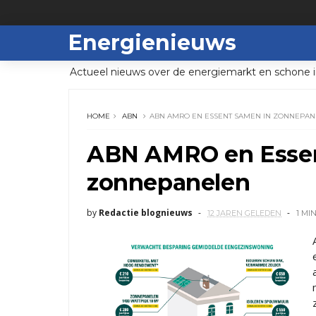
Energienieuws
Actueel nieuws over de energiemarkt en schone i
HOME
ABN
ABN AMRO EN ESSENT SAMEN IN ZONNEPA
ABN AMRO en Essen
zonnepanelen
by
Redactie blognieuws
12 JAREN GELEDEN
1 MI